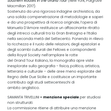
Southern Routes in the Grand Tour
(New York, Palgrave
Macmillan 2017).
Sostenuta da una rigorosa indagine archivistica, da
una solida compenetrazione di metodologie e saperi
e da una prospettiva di ricerca originale, l’opera di
Manuela D’Amore restituisce un affascinante ritratto
degli intrecci culturali tra la Gran Bretagna e l’Italia
nella seconda metà del Settecento. Ponendo in rilievo
la ricchezza e il ruolo delle relazioni, degli epistolari e
degli scambi culturali dei Fellows e corrispondenti
della Royal Society nell’ampliare le rotte
del Grand Tour italiano, la monografia apre viste
inesplorate sulla geografia – fisica, politica, artistica,
letteraria e culturale – delle aree meno esplorate del
Regno delle Due Sicilie e costituisce un importante
contributo agli studi settecenteschi di
ambito anglistico.
SAMANTA TRIVELLINI
– menzione speciale
per studiosi
non strutturati:
La commissione ritiene di attribuire una menzione