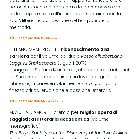
australiana, in particolare il rapporto fra letteratura
come strumento di protesta e la consapevolezza
della propria storia all’interno del Dreaming con la
sua ‘differente’ concezione del tempo e della
memoria.
A3 – PERGAMENA Di Blasio
Download
STEFANO MANFERLOTTI –
riconoscimento alla
carriera
per il volume dal titolo
Rosso elisabettiano.
Saggi su Shakespeare
(Liguori, 2017):
Il saggio di Stefano Manferlotti, che corona i suoi studi
su Shakespeare, costituisce un lavoro di grande
interesse, in cui esemplarmente si congiungono
finezza critica, erudizione e passione letteraria.
A3 – PERGAMENA Manferlotti
Download
MANUELA D’AMORE – premio per
miglior opera di
saggistica letteraria accademica
(volume
monografico)
The Royal Society and the Discovery of the Two Sicilies: